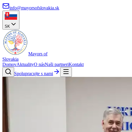
info@mayorsofslovakia.sk
SK
Mayors of
Slovakia
Domov
Aktuality
O nás
Naši partneri
Kontakt
Spolupracujte s nami